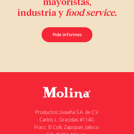
mayoristas,
industria y
food service.
Pide informes
Productos Uvaviña S.A. de C.V.
Carlos L. Gracidas #1140,
Fracc. El Colli, Zapopan, Jalisco.